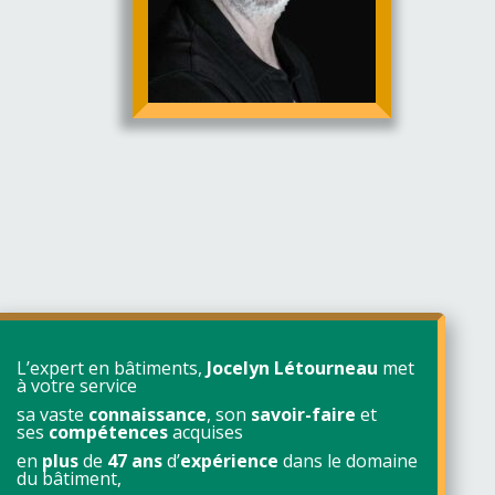
L’expert en bâtiments,
Jocelyn Létourneau
met
à votre service
sa vaste
connaissance
, son
savoir-faire
et
ses
compétences
acquises
en
plus
de
47 ans
d’
expérience
dans le domaine
du bâtiment,