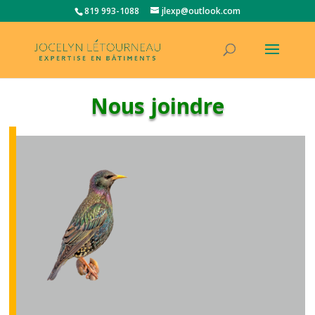
819 993-1088
jlexp@outlook.com
Nous joindre