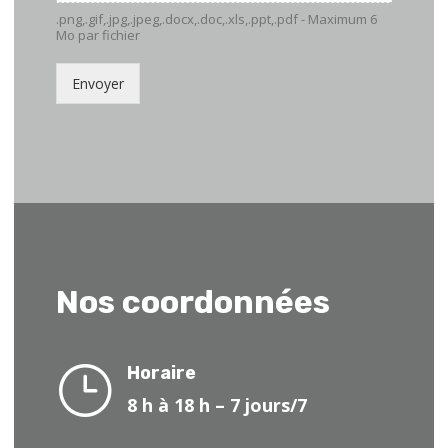
.png,.gif,.jpg,.jpeg,.docx,.doc,.xls,.ppt,.pdf - Maximum 6
Mo par fichier
Envoyer
Nos coordonnées
}
Horaire
8 h à 18 h – 7 jours/7