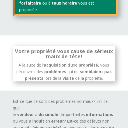
forfaitaire
ou à
taux horaire
vous est
proposée.
Votre propriété vous cause de sérieux
maux de tête!
À la suite de l’
acquisition
d’une
propriété
, vous
découvrez des
problèmes
qui ne
semblaient pas
présents
lors de la
visite
de la propriété.
Est-ce que ce sont des problèmes normaux? Est-ce
que
le
vendeur
a
dissimulé
d’importantes
informations
ou vous a
induit
en
erreur
? Est-ce des défauts non
apparents (
vices cachés)
ou apparents, des
vices de